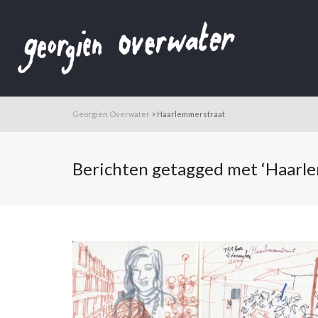
Georgien Overwater
>
Haarlemmerstraat
Berichten getagged met ‘Haarl