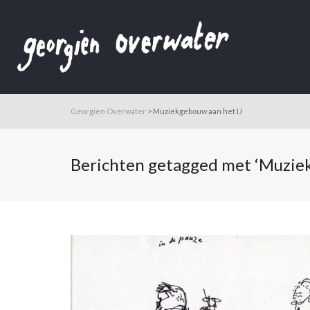
Georgien Overwater
>
Muziekgebouw aan het IJ
Berichten getagged met ‘Muziek