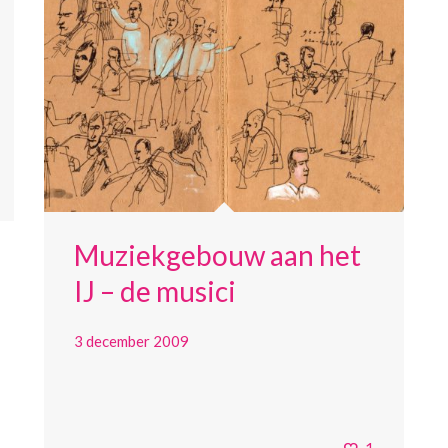
Muziekgebouw aan het
IJ – de musici
3 december 2009