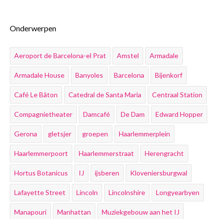
Onderwerpen
Aeroport de Barcelona-el Prat
Amstel
Armadale
Armadale House
Banyoles
Barcelona
Bijenkorf
Café Le Bâton
Catedral de Santa Maria
Centraal Station
Compagnietheater
Damcafé
De Dam
Edward Hopper
Gerona
gletsjer
groepen
Haarlemmerplein
Haarlemmerpoort
Haarlemmerstraat
Herengracht
Hortus Botanicus
IJ
ijsberen
Kloveniersburgwal
Lafayette Street
Lincoln
Lincolnshire
Longyearbyen
Manapouri
Manhattan
Muziekgebouw aan het IJ