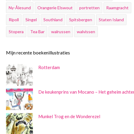
Ny-Ålesund
Orangerie Elswout
portretten
Raamgracht
Ripoll
Singel
Southland
Spitsbergen
Staten Island
Stopera
Tea Bar
walrussen
walvissen
Mijn recente boekenillustraties
Rotterdam
De keukenprins van Mocano – Het geheim achter
Munkel Trog en de Wonderezel