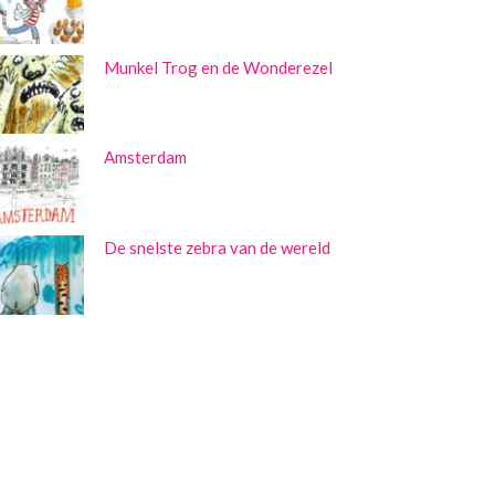
Munkel Trog en de Wonderezel
Amsterdam
De snelste zebra van de wereld