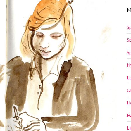
M
Sp
Sp
Sp
N
L
O
H
H
Li