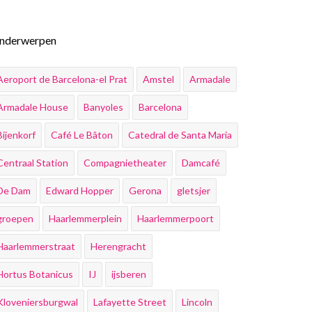
nderwerpen
Aeroport de Barcelona-el Prat
Amstel
Armadale
Armadale House
Banyoles
Barcelona
Bijenkorf
Café Le Bâton
Catedral de Santa Maria
Centraal Station
Compagnietheater
Damcafé
De Dam
Edward Hopper
Gerona
gletsjer
groepen
Haarlemmerplein
Haarlemmerpoort
Haarlemmerstraat
Herengracht
Hortus Botanicus
IJ
ijsberen
Kloveniersburgwal
Lafayette Street
Lincoln