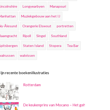
Lincolnshire
Longyearbyen
Manapouri
Manhattan
Muziekgebouw aan het IJ
Ny-Ålesund
Orangerie Elswout
portretten
Raamgracht
Ripoll
Singel
Southland
Spitsbergen
Staten Island
Stopera
Tea Bar
walrussen
walvissen
jn recente boekenillustraties
Rotterdam
De keukenprins van Mocano – Het geheim achter het 