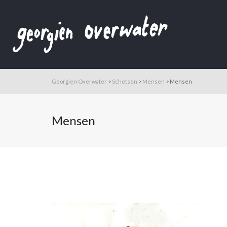
Georgien Overwater
>
Schetsen
>
Mensen
>
Mensen
Mensen