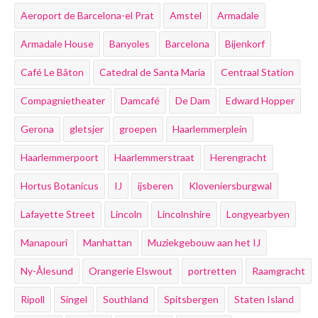
Aeroport de Barcelona-el Prat
Amstel
Armadale
Armadale House
Banyoles
Barcelona
Bijenkorf
Café Le Bâton
Catedral de Santa Maria
Centraal Station
Compagnietheater
Damcafé
De Dam
Edward Hopper
Gerona
gletsjer
groepen
Haarlemmerplein
Haarlemmerpoort
Haarlemmerstraat
Herengracht
Hortus Botanicus
IJ
ijsberen
Kloveniersburgwal
Lafayette Street
Lincoln
Lincolnshire
Longyearbyen
Manapouri
Manhattan
Muziekgebouw aan het IJ
Ny-Ålesund
Orangerie Elswout
portretten
Raamgracht
Ripoll
Singel
Southland
Spitsbergen
Staten Island