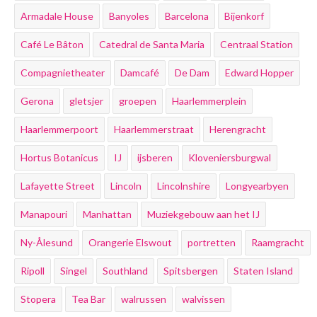
Armadale House
Banyoles
Barcelona
Bijenkorf
Café Le Bâton
Catedral de Santa Maria
Centraal Station
Compagnietheater
Damcafé
De Dam
Edward Hopper
Gerona
gletsjer
groepen
Haarlemmerplein
Haarlemmerpoort
Haarlemmerstraat
Herengracht
Hortus Botanicus
IJ
ijsberen
Kloveniersburgwal
Lafayette Street
Lincoln
Lincolnshire
Longyearbyen
Manapouri
Manhattan
Muziekgebouw aan het IJ
Ny-Ålesund
Orangerie Elswout
portretten
Raamgracht
Ripoll
Singel
Southland
Spitsbergen
Staten Island
Stopera
Tea Bar
walrussen
walvissen