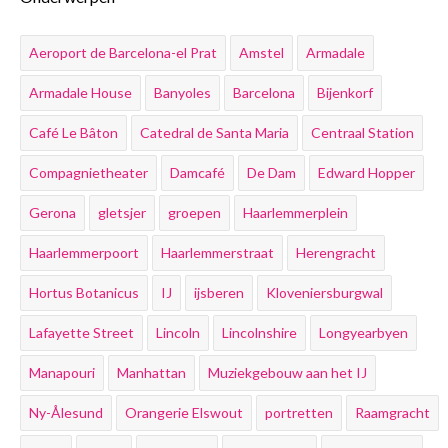
Aeroport de Barcelona-el Prat
Amstel
Armadale
Armadale House
Banyoles
Barcelona
Bijenkorf
Café Le Bâton
Catedral de Santa Maria
Centraal Station
Compagnietheater
Damcafé
De Dam
Edward Hopper
Gerona
gletsjer
groepen
Haarlemmerplein
Haarlemmerpoort
Haarlemmerstraat
Herengracht
Hortus Botanicus
IJ
ijsberen
Kloveniersburgwal
Lafayette Street
Lincoln
Lincolnshire
Longyearbyen
Manapouri
Manhattan
Muziekgebouw aan het IJ
Ny-Ålesund
Orangerie Elswout
portretten
Raamgracht