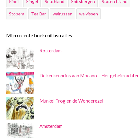
Ripoll
Singel
Southland
Spitsbergen
Staten Island
Stopera
Tea Bar
walrussen
walvissen
Mijn recente boekenillustraties
Rotterdam
De keukenprins van Mocano – Het geheim achter
Munkel Trog en de Wonderezel
Amsterdam